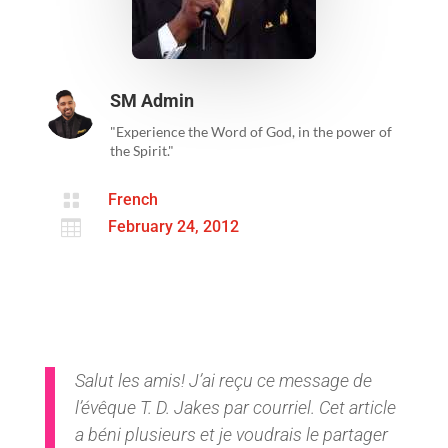
SM Admin
"Experience the Word of God, in the power of
the Spirit."

French

February 24, 2012
Salut
les amis!
J’ai reçu ce message de
l
’évêque
T. D. Jakes par courriel.
Cet article
a béni plusieurs et je voudrais le partager