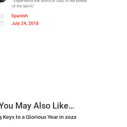
"Experience the Word of God, in the power
of the Spirit."

Spanish

July 24, 2018
You May Also Like…
3 Keys to a Glorious Year in 2022