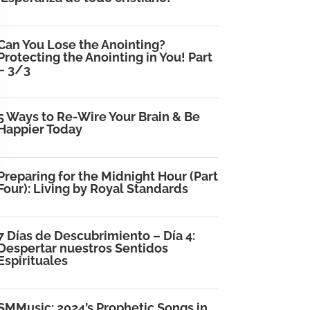
Can You Lose the Anointing?
Protecting the Anointing in You! Part
– 3/3
5 Ways to Re-Wire Your Brain & Be
Happier Today
Preparing for the Midnight Hour (Part
Four): Living by Royal Standards
7 Días de Descubrimiento – Día 4:
Despertar nuestros Sentidos
Espirituales
SMMusic: 2024’s Prophetic Songs in