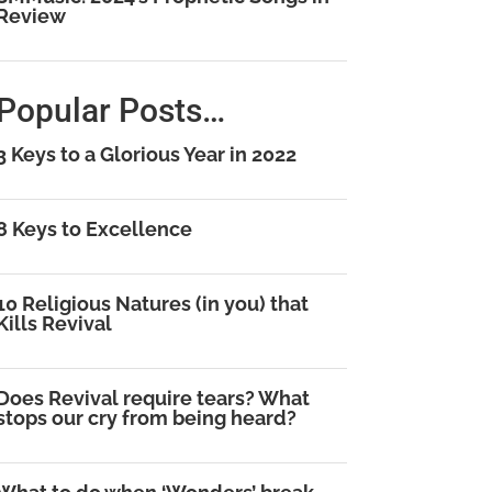
Review
Popular Posts…
3 Keys to a Glorious Year in 2022
8 Keys to Excellence
10 Religious Natures (in you) that
Kills Revival
Does Revival require tears? What
stops our cry from being heard?