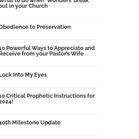
What to do when ‘Wonders’ break
out in your Church
Obedience to Preservation
10 Powerful Ways to Appreciate and
Receive from your Pastor’s Wife
Lock Into My Eyes
10 Critical Prophetic Instructions for
2024!
40th Milestone Update