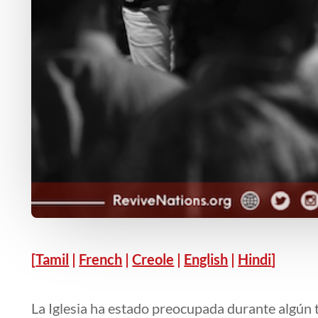
[
Tamil
|
French
|
Creole
|
English
|
Hindi
]
La Iglesia ha estado preocupada durante algún 