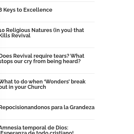
8 Keys to Excellence
10 Religious Natures (in you) that
Kills Revival
Does Revival require tears? What
stops our cry from being heard?
What to do when ‘Wonders’ break
out in your Church
Repocisionandonos para la Grandeza
Amnesia temporal de Dios:
¡Esperanza de todo cristiano!