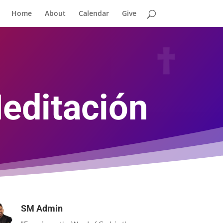
Home
About
Calendar
Give
Meditación
SM Admin