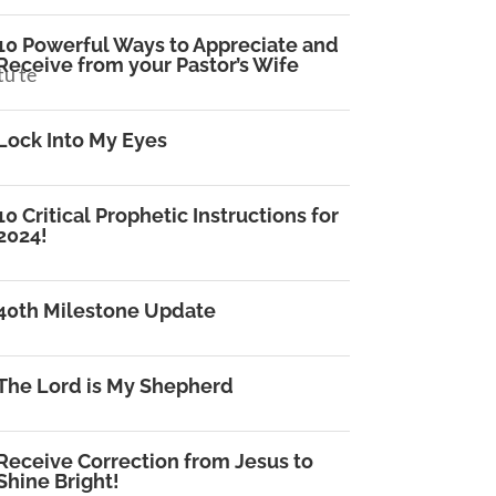
10 Powerful Ways to Appreciate and
Receive from your Pastor’s Wife
tu te
Lock Into My Eyes
10 Critical Prophetic Instructions for
2024!
40th Milestone Update
The Lord is My Shepherd
Receive Correction from Jesus to
Shine Bright!