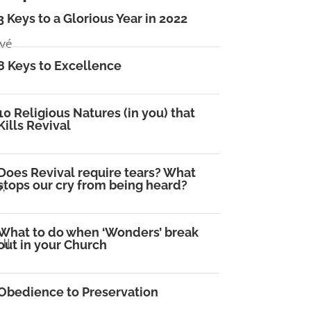
3 Keys to a Glorious Year in 2022
uvé
8 Keys to Excellence
10 Religious Natures (in you) that
Kills Revival
Does Revival require tears? What
stops our cry from being heard?
r,
What to do when ‘Wonders’ break
Il
out in your Church
Obedience to Preservation