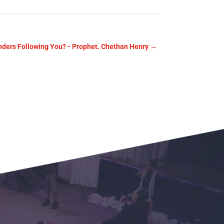
nders Following You? - Prophet. Chethan Henry
→