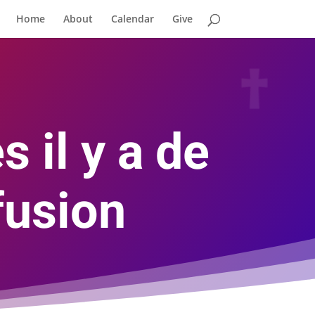
Home
About
Calendar
Give
 il y a de
fusion