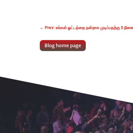
←
Prev: உங்கள் ஓட்டத்தை நன்றாக முடிப்பதற்கு 5 நின
Blog home page