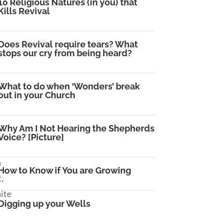
10 Religious Natures (in you) that
Kills Revival
Does Revival require tears? What
stops our cry from being heard?
What to do when ‘Wonders’ break
out in your Church
Why Am I Not Hearing the Shepherds
Voice? [Picture]
a
How to Know if You are Growing
,
aite
Digging up your Wells