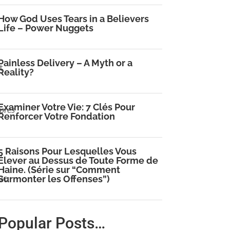
How God Uses Tears in a Believers
Life – Power Nuggets
Painless Delivery – A Myth or a
t
Reality?
Examiner Votre Vie: 7 Clés Pour
après
Renforcer Votre Fondation
5 Raisons Pour Lesquelles Vous
Élever au Dessus de Toute Forme de
Haine. (Série sur “Comment
que
Surmonter les Offenses”)
Popular Posts…