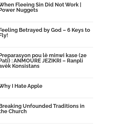
When Fleeing Sin Did Not Work |
Power Nuggets
Feeling Betrayed by God – 6 Keys to
Fly!
Preparasyon pou lè minwi kase (2e
Pati) : ANMOURE JEZIKRI – Ranpli
avèk Konsistans
Why I Hate Apple
Breaking Unfounded Traditions in
the Church