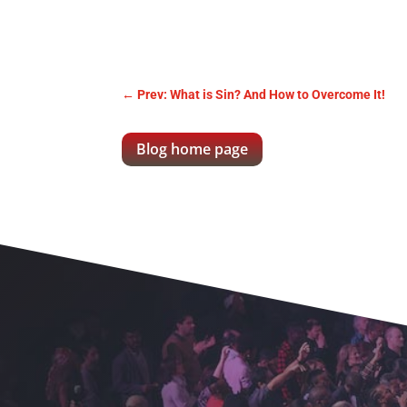
←
Prev: What is Sin? And How to Overcome It!
Blog home page