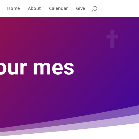
Home
About
Calendar
Give
our mes