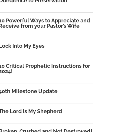
Obedience to Preservation
10 Powerful Ways to Appreciate and
Receive from your Pastor’s Wife
Lock Into My Eyes
10 Critical Prophetic Instructions for
2024!
40th Milestone Update
The Lord is My Shepherd
Broken, Crushed and Not Destroyed!