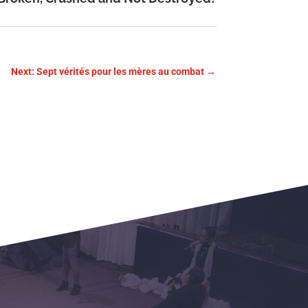
Next: Sept vérités pour les mères au combat
→