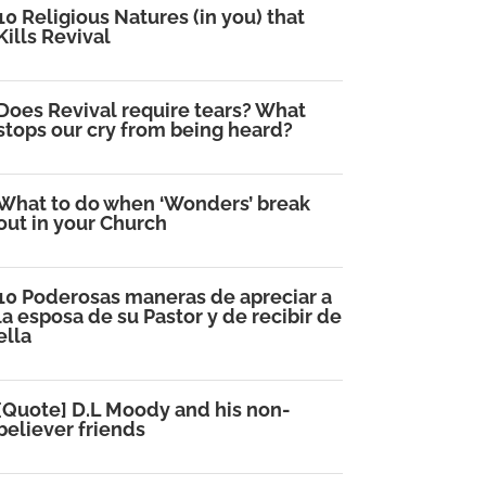
10 Religious Natures (in you) that
Kills Revival
Does Revival require tears? What
stops our cry from being heard?
What to do when ‘Wonders’ break
out in your Church
10 Poderosas maneras de apreciar a
la esposa de su Pastor y de recibir de
ella
[Quote] D.L Moody and his non-
believer friends