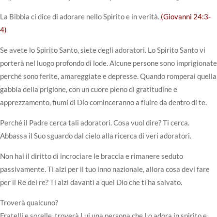
La Bibbia ci dice di adorare nello Spirito e in verità.
(Giovanni 24:3-
4)
Se avete lo Spirito Santo, siete degli adoratori. Lo Spirito Santo vi
porterà nel luogo profondo di lode. Alcune persone sono imprigionate
perché sono ferite, amareggiate e depresse. Quando romperai quella
gabbia della prigione, con un cuore pieno di gratitudine e
apprezzamento, fiumi di Dio cominceranno a fluire da dentro di te.
Perché il Padre cerca tali adoratori. Cosa vuol dire? Ti cerca.
Abbassa il Suo sguardo dal cielo alla ricerca di veri adoratori.
Non hai il diritto di incrociare le braccia e rimanere seduto
passivamente. Ti alzi per il tuo inno nazionale, allora cosa devi fare
per il Re dei re? Ti alzi davanti a quel Dio che ti ha salvato.
Troverà qualcuno?
Fratelli e sorelle, troverà Lui una persona che Lo adora in spirito e