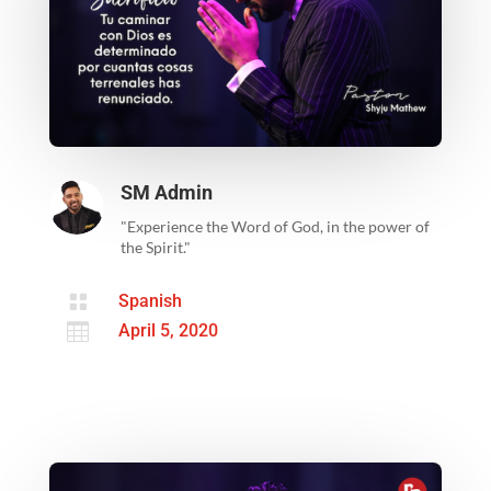
SM Admin
"Experience the Word of God, in the power of
the Spirit."

Spanish

April 5, 2020