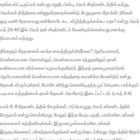
உறங்க விட்டிருப்பார் என்பது உறுதி. பின்பு, அவர் சீஷர்களிடத்தில் வந்து,
அவர்கள் நித்திரைபண்ணுகிறதைக்கண்டு, பேதுருவை நோக்கி: நீங்கள்
ஒரு மணி நேரமாவது என்னோடேகூட விழித்திருக்கக்கூடாதா? என்று அவர்
மத் 26:40 இல் அவர் தன் சீஷர்களிடம் வேண்டிக்கொள்வது எனக்கு
நியாபகம் வந்தது.
நீங்களும் தேவனைக் காக்க வைத்திருக்கிறீர்கள? ஆவியானவர்,
மென்மையான அசைவிலும், மென்மையான உந்துதலிலும் தான்
வலிமையான வீரர்களை உருவாக்குகிறார். இந்தத் தலைமுறையினர்
ஆவியானவரின் மென்மையான சத்தத்தை கவனிக்க வேண்டும் என்று
தேவன் விரும்புகிறார். மோசே எரிந்து கொண்டிருந்த முட்செடியை பார்க்கும்
படியாக வந்ததினால் தான் தேவன் அவரோடு இடைப்பட்டார். (யாத் 3:4)
யாக் 4: 8 தேவனிடத்தில் சேருங்கள், அப்பொழுது அவர் உங்களிடத்தில்
சேருவார் என்று சொல்கிறது. மேலும் இந்த வேத பகுதி, பாவிகளே, உங்கள்
கைகளைச் சுத்திகரியுங்கள்; இருமனமுள்ளவர்களே, உங்கள்
இருதயங்களைப் பரிசுத்தமாக்குங்கள் என்று தொடர்கிறது. ஜெபத்தில் நேரம்
செலவழிப்பதில் நாம் இருமனமுள்ளவர்களாக இருக்கிறோமா? இந்த