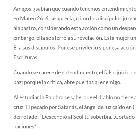
Amigos, ¿sabían que cuando tenemos entendimiento y o
en Mateo 26: 6, se aprecia, cómo los discípulos juzga
alabastro, considerando esta acción como un desperdi
embargo, ella se aferró a su revelación. Esta mujer ung
Él a sus discípulos. Por ese privilegio y por esa acció
Escrituras.
Cuando se carece de entendimiento, el falso juicio d
paz; porque la crítica, abre puertas al enemigo.
Al estudiar la Palabra se sabe, que el diablo no tien
cruz. El pecado por Satanás, el ángel de luz caído en 
derrotado: “Descendió al Seol tu soberbia…Cortado fui
naciones”