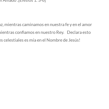
 el Amado”.[Efesios 1: 3-6]
az, mientras caminamos en nuestra fe y en el amor
mientras confiamos en nuestro Rey. Declara esto
res celestiales es mía en el Nombre de Jesús!