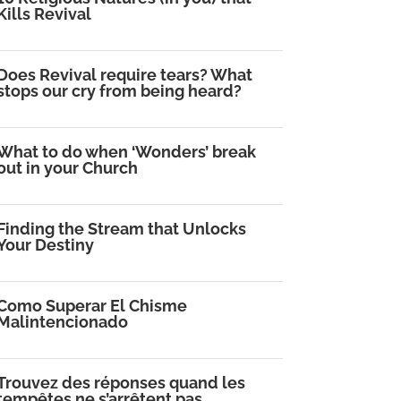
Kills Revival
Does Revival require tears? What
stops our cry from being heard?
What to do when ‘Wonders’ break
out in your Church
Finding the Stream that Unlocks
Your Destiny
Como Superar El Chisme
Malintencionado
Trouvez des réponses quand les
tempêtes ne s’arrêtent pas