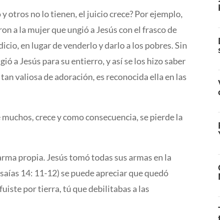
tros no lo tienen, el juicio crece? Por ejemplo,
ron a la mujer que ungió a Jesús con el frasco de
cio, en lugar de venderlo y darlo a los pobres. Sin
ió a Jesús para su entierro, y así se los hizo saber
n tan valiosa de adoración, es reconocida ella en las
e muchos, crece y como consecuencia, se pierde la
e arma propia. Jesús tomó todas sus armas en la
(Isaías 14: 11-12) se puede apreciar que quedó
ste por tierra, tú que debilitabas a las