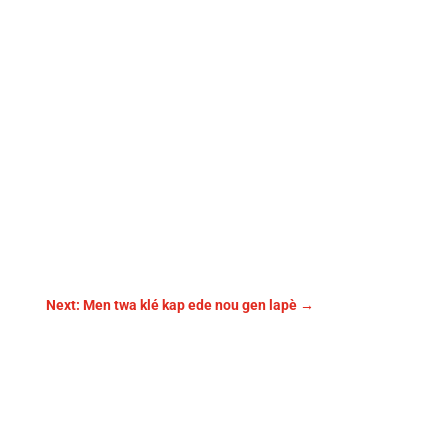
Next: Men twa klé kap ede nou gen lapè
→