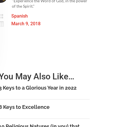
"Experience the Word of God, in the power
of the Spirit."

Spanish

March 9, 2018
You May Also Like…
3 Keys to a Glorious Year in 2022
8 Keys to Excellence
10 Religious Natures (in you) that