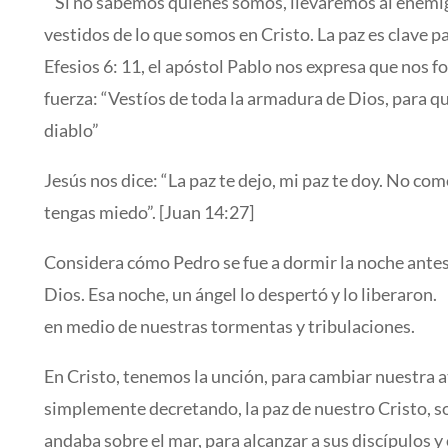
Si no sabemos quiénes somos, llevaremos al enemi
vestidos de lo que somos en Cristo. La paz es clave 
Efesios 6: 11, el apóstol Pablo nos expresa que nos f
fuerza: “Vestíos de toda la armadura de Dios, para q
diablo”
Jesús nos dice: “La paz te dejo, mi paz te doy. No co
tengas miedo”. [Juan 14:27]
Considera cómo Pedro se fue a dormir la noche ante
Dios. Esa noche, un ángel lo despertó y lo liberaron.
en medio de nuestras tormentas y tribulaciones.
En Cristo, tenemos la unción, para cambiar nuestra
simplemente decretando, la paz de nuestro Cristo, so
andaba sobre el mar, para alcanzar a sus discípulos y