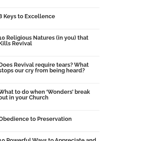
8 Keys to Excellence
10 Religious Natures (in you) that
Kills Revival
Does Revival require tears? What
stops our cry from being heard?
What to do when ‘Wonders’ break
out in your Church
Obedience to Preservation
10 Powerful Ways to Appreciate and