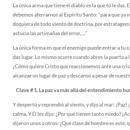
La única arma que tiene el diablo es la que tú le das. 
debemos aferrarnos al Espíritu Santo: “para que ya 
doquiera de todo viento de doctrina, por estratage
astucia las artimañas del error,…”
La única forma en que el enemigo puede entrar a tu cas
das lugar. Lo mismo ocurre cuando abres la puerta a 
¿Cómo quiere Cristo que reaccionemos ante una crisi
alcanzar un lugar de paz y descanso a pesar de nuest
Clave # 1. La paz va más allá del entendimiento h
Y despertó y reprendió al viento, y dijo al mar: ¡Paz!
calma. Y Él les dijo: ¿Por qué tienen tanto miedo? ¿A
dijeron unos a otros: ¿Qué clase de hombre es este, q