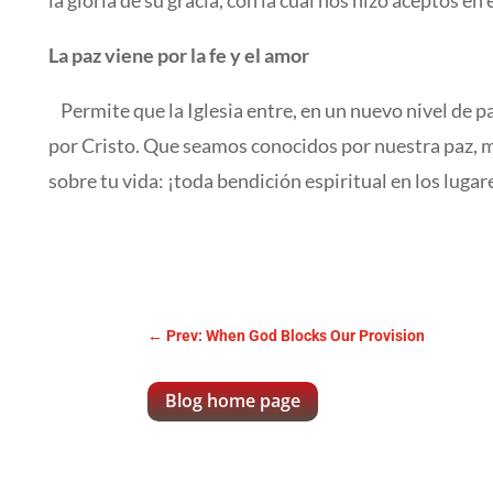
la gloria de su gracia, con la cual nos hizo aceptos en
La paz viene por la fe y el amor
Permite que la Iglesia entre, en un nuevo nivel de p
por Cristo. Que seamos conocidos por nuestra paz, 
sobre tu vida: ¡toda bendición espiritual en los luga
←
Prev: When God Blocks Our Provision
Blog home page