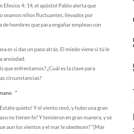
En Efesios 4: 14, el apóstol Pablo alerta que
no seamos niños fluctuantes, llevados por
ma de hombres que para engañar emplean con
a es si das un paso atrás. El miedo viene si tú le
la ansiedad.
s que enfrentamos? ¿Cuál es la clave para
ras circunstancias?
umano ”
 ¡Estáte quieto! Y el viento cesó, y hubo una gran
caso no tienen fe? Y temieron en gran manera, y se
ue aun los vientos y el mar le obedecen? “[Mar