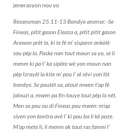
jenerasyon nou yo
Resansman 25.11-13 Bondye anonse: -Se
Fineas, pitit gason Eleaza a, pitit pitit gason
Arawon prèt la, ki te fè m’ sispann ankòlè
sou pèp la. Paske nan tout moun sa yo, se li
menm ki pa t’ ka sipòte wè yon moun nan
pèp Izrayèl la kite m’ pou l’ al sèvi yon lòt
bondye. Se poutèt sa, atout mwen t’ap fè
jalouzi a, mwen pa fin touye tout pèp la nèt.
Men sa pou ou di Fineas pou mwen: m’ap
siyen yon kontra avè l’ ki pou ba li kè poze.
M’ap mete li, li menm ak tout ras fanmi l’