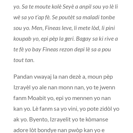
yo. Sa te moute kolè Seyè a anpil sou yo lè li
wè sa yo t’ap fè. Se poutèt sa maladi tonbe
sou yo. Men, Fineas leve, li mete lòd, li pini
koupab yo, epi pèp la geri. Bagay sa ki rive a
te fè yo bay Fineas rezon depi lè sa a pou
tout tan.
Pandan vwayaj la nan dezè a, moun pèp
Izrayèl yo ale nan monn nan, yo te jwenn
fanm Moabit yo, epi yo mennen yo nan
kan yo. Lè fanm sa yo vini, yo pote zidòl yo
ak yo. Byento, Izrayelit yo te kòmanse
adore lòt bondye nan pwòp kan yo e