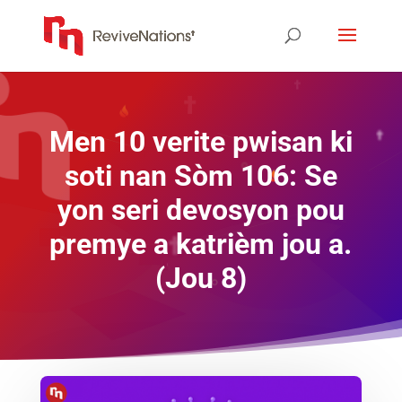
Men 10 verite pwisan ki
soti nan Sòm 106: Se
yon seri devosyon pou
premye a katrièm jou a.
(Jou 8)