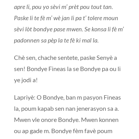
apre li, pou yo sèvi m’ prèt pou tout tan.
Paske li te fè m’ wè jan li pa t’ tolere moun
sèvi lòt bondye pase mwen. Se konsa li fè m’
padonnen sa pèp la te fè ki mal la.
Chè sen, chache sentete, paske Senyè a
sen! Bondye Fineas la se Bondye pa ou li
ye jodi a!
Lapriyè: O Bondye, ban m pasyon Fineas
la, poum kapab sen nan jenerasyon sa a.
Mwen vle onore Bondye. Mwen konnen
ou ap gade m. Bondye fèm favè poum