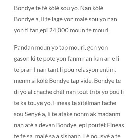
Bondye te fè kòlè sou yo. Nan kòlè
Bondye a, li te lage yon malè sou yo nan
yon ti tan,epi 24,000 moun te mouri.
Pandan moun yo tap mouri, gen yon
gason ki te pote yon fanm nan kan an e li
te pran l nan tant li pou relasyon entim,
menm si kòlè Bondye tap vide. Bondye te
di yo al chache chèf nan tout tribi yo pou li
te ka touye yo. Fineas te sitèlman fache
sou Senyè a, li te atake nonm ak madanm
nan atè a devan Bondye, epi poutèt Fineas
te fè sa, malè sa a sispann. Lè pousyè a te