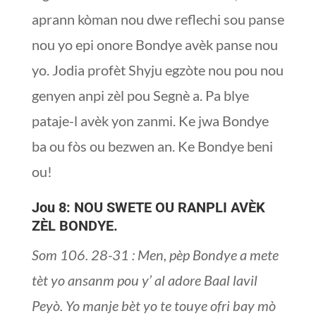
aprann kòman nou dwe reflechi sou panse
nou yo epi onore Bondye avèk panse nou
yo. Jodia profèt Shyju egzòte nou pou nou
genyen anpi zèl pou Segnè a. Pa blye
pataje-l avèk yon zanmi. Ke jwa Bondye
ba ou fòs ou bezwen an. Ke Bondye beni
ou!
Jou 8: NOU SWETE OU RANPLI AVÈK
ZÈL BONDYE.
Som 106. 28-31 : Men, pèp Bondye a mete
tèt yo ansanm pou y’ al adore Baal lavil
Peyò. Yo manje bèt yo te touye ofri bay mò