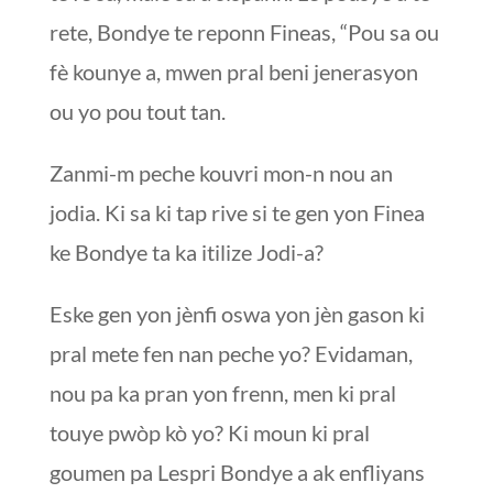
rete, Bondye te reponn Fineas, “Pou sa ou
fè kounye a, mwen pral beni jenerasyon
ou yo pou tout tan.
Zanmi-m peche kouvri mon-n nou an
jodia. Ki sa ki tap rive si te gen yon Finea
ke Bondye ta ka itilize Jodi-a?
Eske gen yon jènfi oswa yon jèn gason ki
pral mete fen nan peche yo? Evidaman,
nou pa ka pran yon frenn, men ki pral
touye pwòp kò yo? Ki moun ki pral
goumen pa Lespri Bondye a ak enfliyans