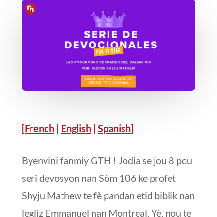
[
French
|
English
|
Spanish
]
Byenvini fanmiy GTH ! Jodia se jou 8 pou
seri devosyon nan Sòm 106 ke profèt
Shyju Mathew te fè pandan etid biblik nan
legliz Emmanuel nan Montreal. Yè, nou te