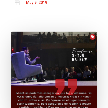

May 9, 2019