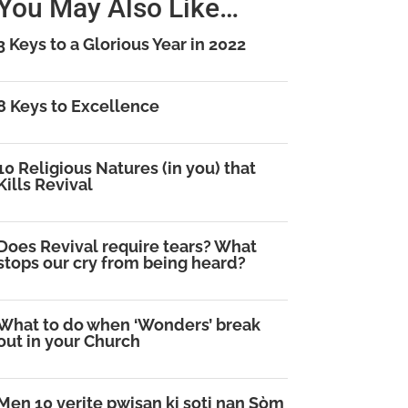
You May Also Like…
3 Keys to a Glorious Year in 2022
8 Keys to Excellence
10 Religious Natures (in you) that
Kills Revival
Does Revival require tears? What
stops our cry from being heard?
What to do when ‘Wonders’ break
out in your Church
Men 10 verite pwisan ki soti nan Sòm