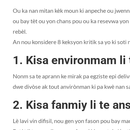
Ou ka nan mitan kèk moun ki anpeche ou jwenn m
ou bay tèt ou yon chans pou ou ka resevwa yon 
rebèl.
An nou konsidere 8 keksyon kritik sa yo ki soti
1. Kisa environmam li 
Nonm sa te aprann ke mirak pa egziste epi deliv
dwe divòse ak tout anvirònman ki pa kwè nan 
2. Kisa fanmiy li te an
Lè lavi vin difisil, nou gen yon fason pou bay 