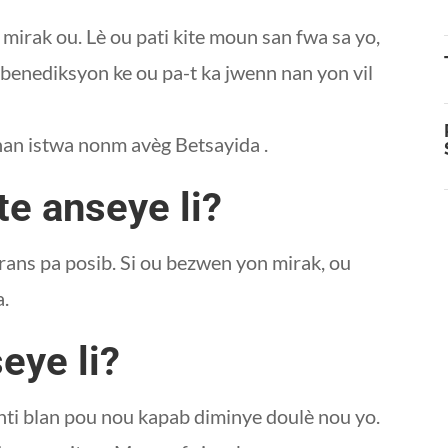
irak ou. Lè ou pati kite moun san fwa sa yo,
benediksyon ke ou pa-t ka jwenn nan yon vil
 nan istwa nonm avèg Betsayida .
te anseye li?
rans pa posib. Si ou bezwen yon mirak, ou
sa.
seye li?
manti blan pou nou kapab diminye doulè nou yo.