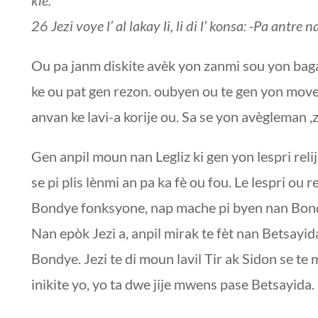
26 Jezi voye l’ al lakay li, li di l’ konsa: -Pa antre 
Ou pa janm diskite avèk yon zanmi sou yon baga
ke ou pat gen rezon. oubyen ou te gen yon mov
anvan ke lavi-a korije ou. Sa se yon avègleman
Gen anpil moun nan Legliz ki gen yon lespri relij
se pi plis lènmi an pa ka fè ou fou. Le lespri 
Bondye fonksyone, nap mache pi byen nan Bon
Nan epòk Jezi a, anpil mirak te fèt nan Betsayid
Bondye. Jezi te di moun lavil Tir ak Sidon se t
inikite yo, yo ta dwe jije mwens pase Betsayida.