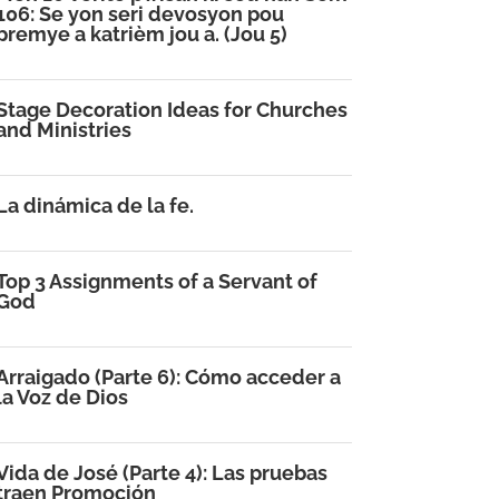
106: Se yon seri devosyon pou
premye a katrièm jou a. (Jou 5)
Stage Decoration Ideas for Churches
and Ministries
La dinámica de la fe.
Top 3 Assignments of a Servant of
God
Arraigado (Parte 6): Cómo acceder a
la Voz de Dios
Vida de José (Parte 4): Las pruebas
traen Promoción