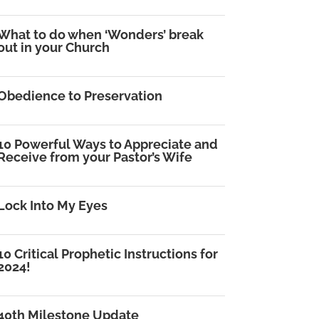
What to do when ‘Wonders’ break
out in your Church
Obedience to Preservation
10 Powerful Ways to Appreciate and
Receive from your Pastor’s Wife
Lock Into My Eyes
10 Critical Prophetic Instructions for
2024!
40th Milestone Update