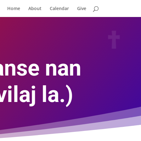
Home
About
Calendar
Give
vanse nan
ilaj la.)