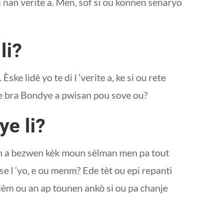
ti nan verite a. Men, sof si ou konnen senaryo
li?
ske lidè yo te di l ‘verite a, ke si ou rete
, ke bra Bondye a pwisan pou sove ou?
ye li?
onn a bezwen kèk moun sèlman men pa tout
se l ‘yo, e ou menm? Ede tèt ou epi repanti
lèm ou an ap tounen ankò si ou pa chanje