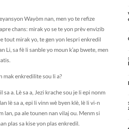
reyansyon Wayòm nan, men yo te refize
apre chans: mirak yo se te yon prèv envizib
tout mirak yo, te gen yon lespri enkredil
n Li, sa fè li sanble yo moun k’ap bwete, men
atis.
en mak enkredilite sou li a?
sa a. Lè sa a, Jezi krache sou je li epi nonm
è sa a, epi li vinn wè byen klè, lè li vi-n
 lan, pa ale tounen nan vilaj ou. Menm si
n nan plas sa kise yon plas enkredil.