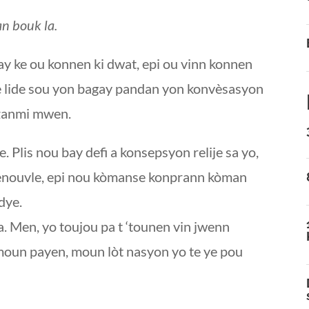
nan bouk la.
y ke ou konnen ki dwat, epi ou vinn konnen
e lide sou yon bagay pandan yon konvèsasyon
 ,zanmi mwen.
e. Plis nou bay defi a konsepsyon relije sa yo,
ou renouvle, epi nou kòmanse konprann kòman
dye.
a. Men, yo toujou pa t ‘tounen vin jwenn
e moun payen, moun lòt nasyon yo te ye pou