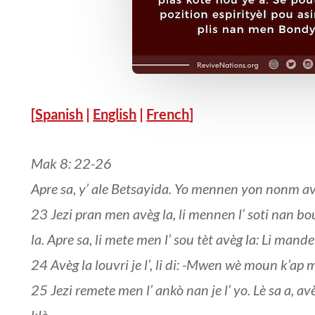
[
Spanish
|
English
|
French
]
Mak 8: 22-26
Apre sa, y’ ale Betsayida. Yo mennen yon nonm avè
23 Jezi pran men avèg la, li mennen l’ soti nan bou
la. Apre sa, li mete men l’ sou tèt avèg la: Li mande
24 Avèg la louvri je l’, li di: -Mwen wè moun k’ap
25 Jezi remete men l’ ankò nan je l’ yo. Lè sa a, avèg
klè.