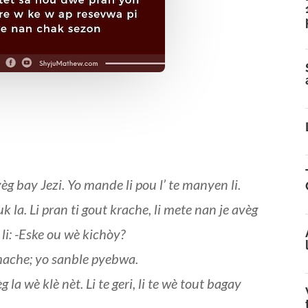
g bay Jezi. Yo mande li pou l’ te manyen li.
k la. Li pran ti gout krache, li mete nan je avèg
 li: -Eske ou wè kichòy?
 mache; yo sanble pyebwa.
 la wè klè nèt. Li te geri, li te wè tout bagay