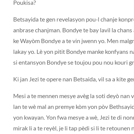
Poukisa?
Betsayida te gen revelasyon pou-l chanje konp
anbrase chanjman. Bondye te bay lavil la chans 
ke Wayòm Bondye a te vin jwenn yo. Men malgre 
lakay yo. Lè yon pitit Bondye manke konfyans na
si entansyon Bondye se toujou pou nou kouri gr
Ki jan Jezi te opere nan Betsaida, vil sa a kite g
Mesi a te mennen mesye avèg la soti deyò nan vil 
lan te wè mal an premye kòm yon pòv Bethsayidan l
yon kwayan. Yon fwa mesye a wè, Jezi te di nonm
mirak li a te reyèl, je li tap pèdi si li te retoune