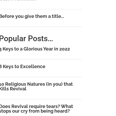
Before you give them a title…
Popular Posts…
3 Keys to a Glorious Year in 2022
8 Keys to Excellence
10 Religious Natures (in you) that
Kills Revival
Does Revival require tears? What
stops our cry from being heard?