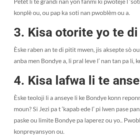
Petèt li te grandi nan yon fanmi ki pwoteje l ‘so
konplè ou, ou pap ka soti nan pwoblèm ou a.
3. Kisa otorite yo te di 
Èske raben an te di pitit mwen, jis aksepte sò ou. È
anba men Bondye a, li pral leve l’ nan tan pa li
4. Kisa lafwa li te anse
Èske teoloji li a anseye li ke Bondye konn rep
moun? Si Jezi pa t ‘kapab ede l’ pi lwen pase pan
paske ou limite Bondye pa laperez ou yo.. Pwob
konpreyansyon ou.