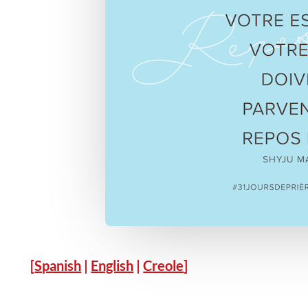
[
Spanish
|
English
|
Creole
]