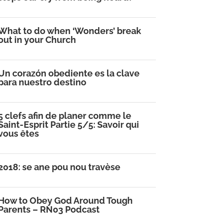
What to do when ‘Wonders’ break
out in your Church
Un corazón obediente es la clave
para nuestro destino
5 clefs afin de planer comme le
Saint-Esprit Partie 5/5: Savoir qui
vous êtes
2018: se ane pou nou travèse
How to Obey God Around Tough
Parents – RN03 Podcast