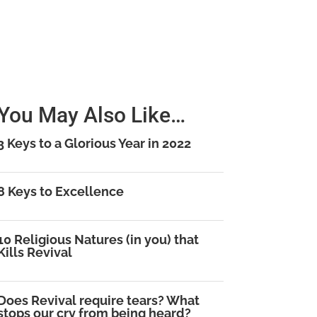
You May Also Like…
3 Keys to a Glorious Year in 2022
8 Keys to Excellence
10 Religious Natures (in you) that
Kills Revival
Does Revival require tears? What
stops our cry from being heard?