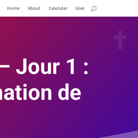
Home
About
Calendar
Give
– Jour 1 :
mation de