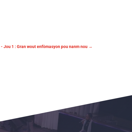
 Jou 1 : Gran wout enfòmasyon pou nanm nou
→