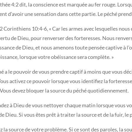
hée 4:2 dit, la conscience est marquée au fer rouge. Lorsqu
ent d’avoir une sensation dans cette partie. Le péché prend
2 Corinthiens 10:4-6, « Car les armes avec lesquelles nous
vertu de Dieu, pour renverser des forteresses. Nous renver
ssance de Dieu, et nous amenons toute pensée captive à l’
issance, lorsque votre obéissance sera complète. »
é a le pouvoir de vous prendre captif à moins que vous déci
ous activez ce pouvoir lorsque vous identifiez la forteress
 Vous devez bloquer la source du péché quotidiennement.
ez à Dieu de vous nettoyer chaque matin lorsque vous vou
e Dieu. Si vous êtes prêt à traiter la source et de la fuir, l
 la source de votre problème. Si ce sont des paroles, la sou