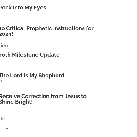
ne
Lock Into My Eyes
10 Critical Prophetic Instructions for
2024!
ieu.
40th Milestone Update
 la
The Lord is My Shepherd
r.
Receive Correction from Jesus to
Shine Bright!
 de
 que