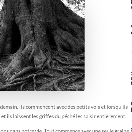
emain. Ils commencent avec des petits vols et lorsqu’ils
 et ils laissent les griffes du péché les saisir entièrement.
ions dans notre vie. Tout commence avec une seule graine.