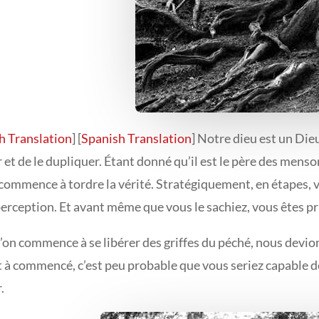
h Translation
] [
Spanish Translation
] Notre dieu est un Dieu
r et de le dupliquer. Étant donné qu’il est le père des mens
il commence à tordre la vérité. Stratégiquement, en étape
erception. Et avant même que vous le sachiez, vous êtes pri
’on commence à se libérer des griffes du péché, nous devio
 à commencé, c’est peu probable que vous seriez capable de 
.