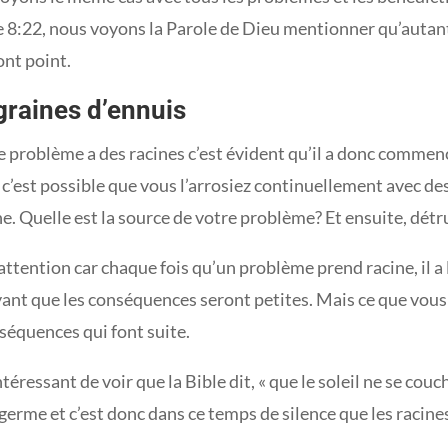
8:22, nous voyons la Parole de Dieu mentionner qu’autant q
ont point.
graines d’ennuis
e problème a des racines c’est évident qu’il a donc commenc
 c’est possible que vous l’arrosiez continuellement avec d
ne. Quelle est la source de votre problème? Et ensuite, détr
attention car chaque fois qu’un problème prend racine, il a l
yant que les conséquences seront petites. Mais ce que vous
séquences qui font suite.
ntéressant de voir que la Bible dit, « que le soleil ne se cou
germe et c’est donc dans ce temps de silence que les racin