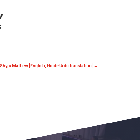
r
s
Shyju Mathew [English, Hindi-Urdu translation]
→