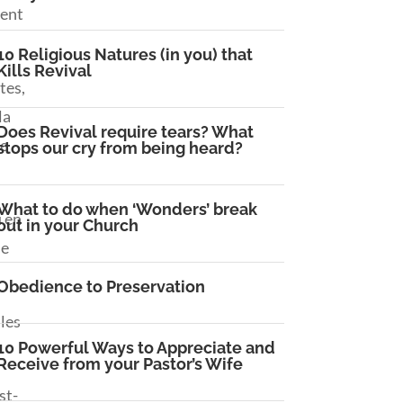
rent
10 Religious Natures (in you) that
Kills Revival
tes,
la
Does Revival require tears? What
te
stops our cry from being heard?
What to do when ‘Wonders’ break
u en
out in your Church
le
Obedience to Preservation
les
10 Powerful Ways to Appreciate and
Receive from your Pastor’s Wife
st-