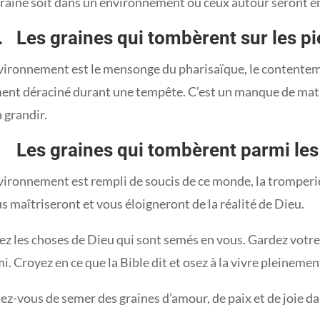
graine soit dans un environnement où ceux autour seront e
es graines qui tombèrent sur les pi
ironnement est le mensonge du pharisaïque, le contentement
ment déraciné durant une tempête. C’est un manque de matu
à grandir.
es graines qui tombèrent parmi les
vironnement est rempli de soucis de ce monde, la tromperie
s maîtriseront et vous éloigneront de la réalité de Dieu.
ez les choses de Dieu qui sont semés en vous. Gardez vot
i. Croyez en ce que la Bible dit et osez à la vivre pleinemen
z-vous de semer des graines d’amour, de paix et de joie da