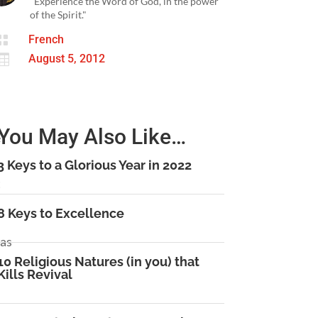
"Experience the Word of God, in the power
of the Spirit."

French

August 5, 2012
You May Also Like…
e
3 Keys to a Glorious Year in 2022
t
8 Keys to Excellence
pas
10 Religious Natures (in you) that
Kills Revival