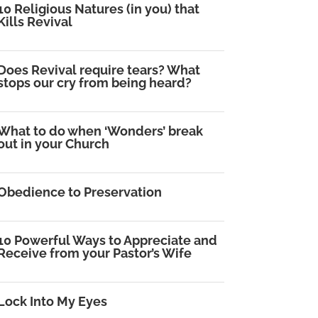
10 Religious Natures (in you) that
Kills Revival
Does Revival require tears? What
stops our cry from being heard?
What to do when ‘Wonders’ break
out in your Church
Obedience to Preservation
10 Powerful Ways to Appreciate and
Receive from your Pastor’s Wife
Lock Into My Eyes