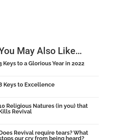
You May Also Like…
3 Keys to a Glorious Year in 2022
8 Keys to Excellence
10 Religious Natures (in you) that
Kills Revival
Does Revival require tears? What
stops our cry from being heard?