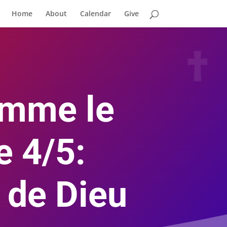
Home
About
Calendar
Give
omme le
e 4/5:
 de Dieu