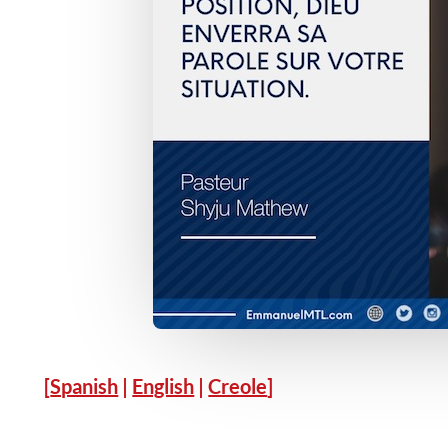
[
Spanish
|
English
|
Creole
]