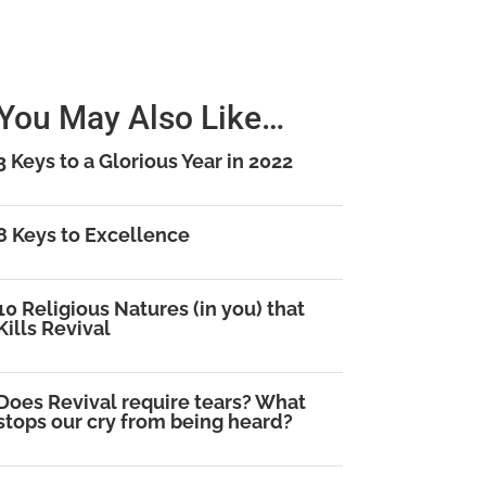
You May Also Like…
3 Keys to a Glorious Year in 2022
8 Keys to Excellence
10 Religious Natures (in you) that
Kills Revival
Does Revival require tears? What
stops our cry from being heard?