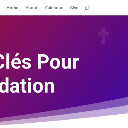
Home
About
Calendar
Give
Clés Pour
dation