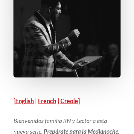
[
English
|
French
|
Creole
]
Bienvenidos familia RN y Lector a esta
nueva serie,
Prepárate para la Medianoche
.