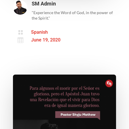
SM Admin
"Experience the Word of God, in the power of
the Spirit."

Spanish

June 19, 2020