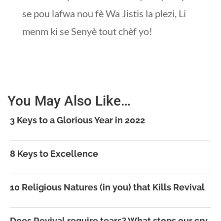
se pou lafwa nou fè Wa Jistis la plezi, Li
menm ki se Senyè tout chèf yo!
You May Also Like…
3 Keys to a Glorious Year in 2022
8 Keys to Excellence
10 Religious Natures (in you) that Kills Revival
Does Revival require tears? What stops our cry