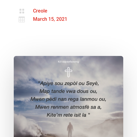

Creole

March 15, 2021