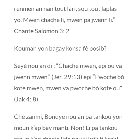
renmen an nan tout lari, sou tout laplas
yo. Mwen chache li, mwen pa jwenn li.”
Chante Salomon 3: 2
Kouman yon bagay konsa fè posib?
Seyè nou an di : “Chache mwen, epi ou va
jwenn mwen.” (Jer. 29:13) epi “Pwoche bò
kote mwen, mwen va pwoche bò kote ou”
(Jak 4: 8)
Chè zanmi, Bondye nou an pa tankou yon
moun k’ap bay manti. Non! Li pa tankou
moun k’ap chanje lide pou ti krik ti krak!.