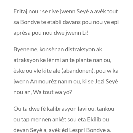
Eritaj nou : se rive jwenn Seyè a avèk tout
sa Bondye te etabli davans pou nou ye epi
aprèsa pou nou dwe jwenn Li!
Byeneme, konsènan distraksyon ak
atraksyon ke lènmi an te plante nan ou,
èske ou vle kite ale (abandonen), pou w ka
jwenn Anmourèz nanm ou, ki se Jezi Seyè
nou an, Wa tout wa yo?
Ou ta dwe fè kalibrasyon lavi ou, tankou
ou tap mennen ankèt sou eta Ekilib ou
devan Seyè a, avèk èd Lespri Bondye a.