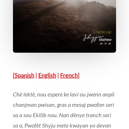
[
Spanish
|
English
|
French
]
Chè lektè, nou espere ke lavi ou jwenn anpil
chanjman pwisan, gras a mesaj pwofon seri
sa a sou Ekilib nou. Nan dènye tranch seri
sa a, Pwofèt Shyju mete kwayan yo devan