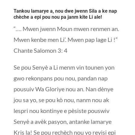
Tankou lamarye a, nou dwe jwenn Sila a ke nap
chèche a epi pou nou pa janm kite Li ale!
“…. Mwen jwenn Moun mwen renmen an.
Mwen kenbe men Li’. Mwen pap lage Li !”
Chante Salomon 3: 4
Se pou Senyè a Li menm vin tounen yon
gwo rekonpans pou nou, pandan nap
pousuiv Wa Gloriye nou an. Nan dènye
jou sa yo, se pou kò nou, nanm nou ak
lespri nou kontinye e pèsiste pouswiv
Senyè a avèk pasyon, antanke lamarye
Kris la! Se pou rechèch nou yo reyisi epi