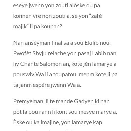
eseye jwenn yon zouti alòske ou pa
konnen vre non zouti a, se yon “zafè
majik” li pa koupan?
Nan ansèyman final sa a sou Ekilib nou,
Pwofèt Shyju relache yon pasaj Labib nan
liv Chante Salomon an, kote jèn lamarye a
pouswiv Wa li a toupatou, menm kote li pa
ta janm espère jwenn Wa a.
Premyèman, li te mande Gadyen ki nan
pòt la pou rann li kont sou mesye marye a.
Èske ou ka imajine, yon lamarye kap