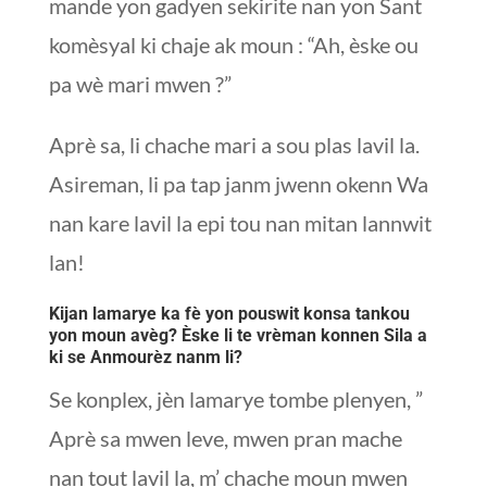
mande yon gadyen sekirite nan yon Sant
komèsyal ki chaje ak moun : “Ah, èske ou
pa wè mari mwen ?”
Aprè sa, li chache mari a sou plas lavil la.
Asireman, li pa tap janm jwenn okenn Wa
nan kare lavil la epi tou nan mitan lannwit
lan!
Kijan lamarye ka fè yon pouswit konsa tankou
yon moun avèg? Èske li te vrèman konnen Sila a
ki se Anmourèz nanm li?
Se konplex, jèn lamarye tombe plenyen, ”
Aprè sa mwen leve, mwen pran mache
nan tout lavil la, m’ chache moun mwen