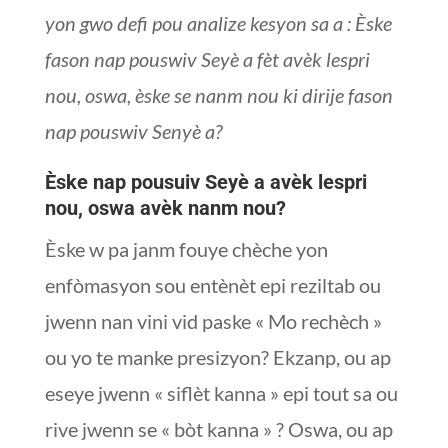
yon gwo defi pou analize kesyon sa a : Èske
fason nap pouswiv Seyè a fèt avèk lespri
nou, oswa, èske se nanm nou ki dirije fason
nap pouswiv Senyè a?
Èske nap pousuiv Seyè a avèk lespri
nou, oswa avèk nanm nou?
Èske w pa janm fouye chèche yon
enfòmasyon sou entènèt epi reziltab ou
jwenn nan vini vid paske « Mo rechèch »
ou yo te manke presizyon? Ekzanp, ou ap
eseye jwenn « siflèt kanna » epi tout sa ou
rive jwenn se « bòt kanna » ? Oswa, ou ap