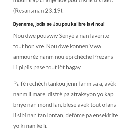
(Resansman 23:19).
Byeneme, jodia se Jou pou kalibre lavi nou!
Nou dwe pouswiv Senyè a nan laverite
tout bon vre. Nou dwe konnen Vwa
anmourèz nanm nou epi chèche Prezans
Li piplis pase tout lòt bagay.
Pa fè rechèch tankou jenn fanm sa a, avèk
nanm li mare, distrè pa atraksyon yo kap
briye nan mond lan, blese avèk tout ofans
li sibi nan tan lontan, defòme pa ensekirite
yo ki nan kè li.