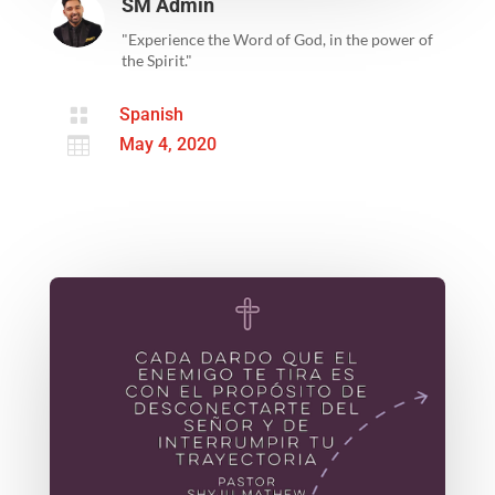
SM Admin
"Experience the Word of God, in the power of
the Spirit."

Spanish

May 4, 2020