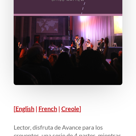
[
English
|
French
|
Creole
]
Lector, disfruta de Avance para los
creyentes, una serie de 4 partes, mientras